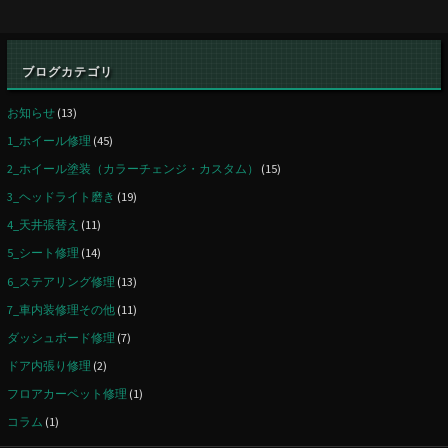
ッ
ト
ブログカテゴリ
フ
お知らせ
(13)
ロ
1_ホイール修理
(45)
2_ホイール塗装（カラーチェンジ・カスタム）
(15)
ア
3_ヘッドライト磨き
(19)
カ
4_天井張替え
(11)
ー
5_シート修理
(14)
6_ステアリング修理
(13)
ペ
7_車内装修理その他
(11)
ッ
ダッシュボード修理
(7)
ト
ドア内張り修理
(2)
フロアカーペット修理
(1)
の
コラム
(1)
破