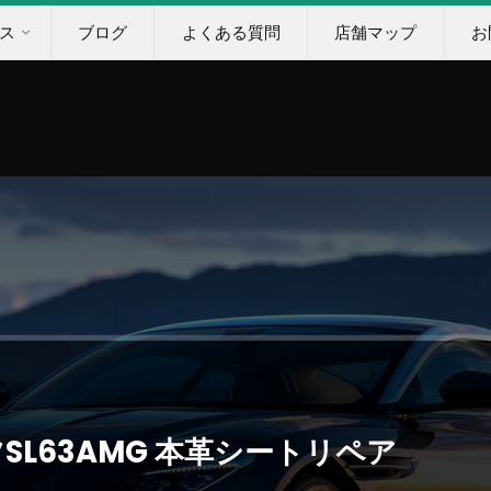
ス
ブログ
よくある質問
店舗マップ
お
L63AMG 本革シートリペア