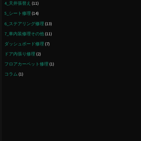
4_天井張替え
(11)
5_シート修理
(14)
6_ステアリング修理
(13)
7_車内装修理その他
(11)
ダッシュボード修理
(7)
ドア内張り修理
(2)
フロアカーペット修理
(1)
コラム
(1)