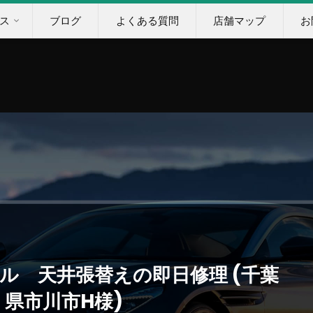
ス
ブログ
よくある質問
店舗マップ
お
ル 天井張替えの即日修理 (千葉
県市川市H様)