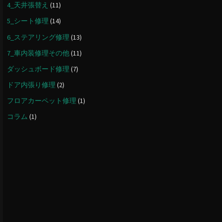
4_天井張替え
(11)
5_シート修理
(14)
6_ステアリング修理
(13)
7_車内装修理その他
(11)
ダッシュボード修理
(7)
ドア内張り修理
(2)
フロアカーペット修理
(1)
コラム
(1)