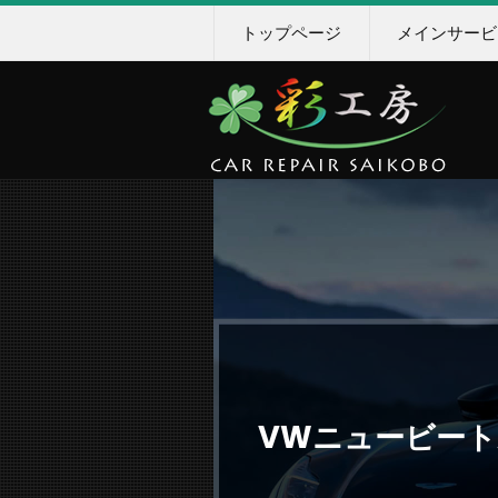
トップページ
メインサービ
VWニュービート